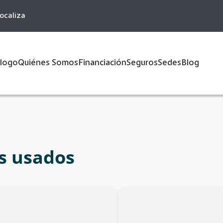
ocaliza
logo
Quiénes Somos
Financiación
Seguros
Sedes
Blog
s usados