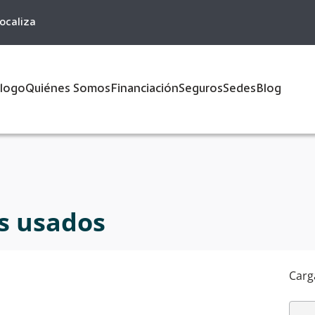
ocaliza
logo
Quiénes Somos
Financiación
Seguros
Sedes
Blog
s usados
Carg