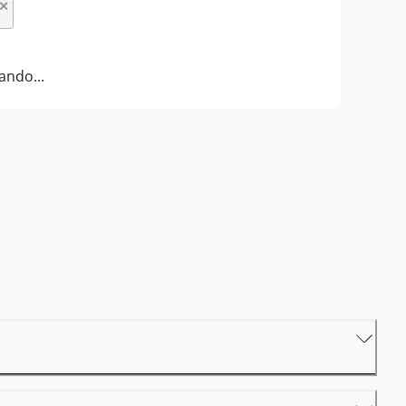
✕
ando...