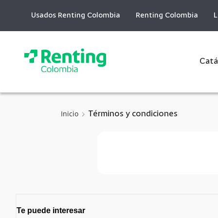
Skip
to
Usados Renting Colombia
Renting Colombia
L
Content
Catá
Inicio
Términos y condiciones
Te puede interesar