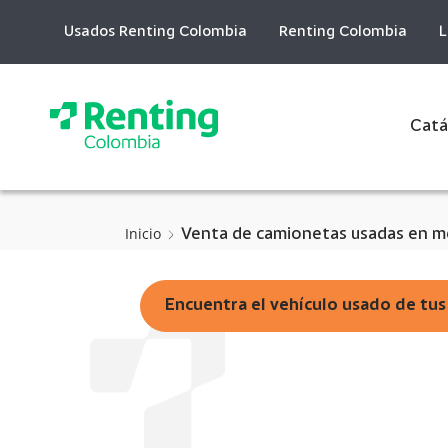
Skip
to
Usados Renting Colombia
Renting Colombia
L
Content
Catá
Inicio
Venta de camionetas usadas en me
Encuentra el vehículo usado de tu