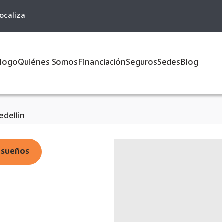
ocaliza
logo
Quiénes Somos
Financiación
Seguros
Sedes
Blog
dellin
s sueños